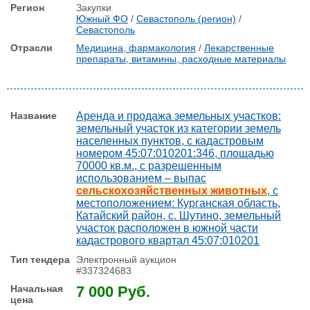
Закупки
Южный ФО
/
Севастополь (регион)
/
Севастополь
Медицина, фармакология
/
Лекарственные
препараты, витамины, расходные материалы
Аренда и продажа земельных участков:
земельный участок из категории земель
населенных пунктов, с кадастровым
номером 45:07:010201:346, площадью
70000 кв.м., с разрешенным
использованием – выпас
сельскохозяйственных животных
, с
местоположением: Курганская область,
Катайский район, с. Шутино, земельный
участок расположен в южной части
кадастрового квартал 45:07:010201
Электронный аукцион
#337324683
7 000 Руб.