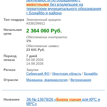
деятельности по обращению с
животными
без владельцев на
территории муниципального образования
г. Бодайбо и района
Электронный аукцион
#338199911
2 364 060 Руб.
Обеспечение контракта:
1%
Обеспечение заявки:
23 641 Руб.
7 дней
04.08.2026
14.08.2026
Закупки
Сибирский ФО
/
Иркутская область
/
Бодайбо
Медицина, фармакология
/
Ветеринария
ЗК-№-13679/26 «
Бирка ушная
для КРС и
МРС»