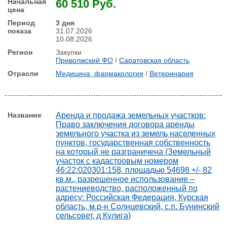
60 510 Руб.
3 дня
31.07.2026
10.08.2026
Закупки
Приволжский ФО
/
Саратовская область
Медицина, фармакология
/
Ветеринария
Аренда и продажа земельных участков:
Право заключения договора аренды
земельного участка из земель населенных
пунктов, государственная собственность
на который не разграничена (Земельный
участок с кадастровым номером
46:22:020301:158, площадью 54698 +/- 82
кв.м., разрешенное использование –
растениеводство, расположенный по
адресу: Российская Федерация, Курская
область, м.р-н Солнцевский, с.п. Бунинский
сельсовет, д Кулига)