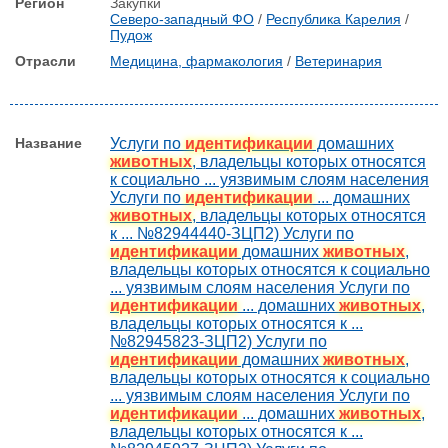
Закупки
Северо-западный ФО
/
Республика Карелия
/
Пудож
Медицина, фармакология
/
Ветеринария
Услуги по
идентификации
домашних
животных
, владельцы которых относятся
к социально ... уязвимым слоям населения
Услуги по
идентификации
... домашних
животных
, владельцы которых относятся
к ... №82944440-ЗЦП2) Услуги по
идентификации
домашних
животных
,
владельцы которых относятся к социально
... уязвимым слоям населения Услуги по
идентификации
... домашних
животных
,
владельцы которых относятся к ...
№82945823-ЗЦП2) Услуги по
идентификации
домашних
животных
,
владельцы которых относятся к социально
... уязвимым слоям населения Услуги по
идентификации
... домашних
животных
,
владельцы которых относятся к ...