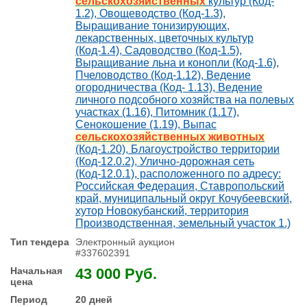
сельскохозяйственных
культур (Код-
1.2), Овощеводство (Код-1.3),
Выращивание тонизирующих,
лекарственных, цветочных культур
(Код-1.4), Садоводство (Код-1.5),
Выращивание льна и конопли (Код-1.6),
Пчеловодство (Код-1.12), Ведение
огородничества (Код- 1.13), Ведение
личного подсобного хозяйства на полевых
участках (1.16), Питомник (1.17),
Сенокошение (1.19), Выпас
сельскохозяйственных животных
(Код-1.20), Благоустройство территории
(Код-12.0.2), Улично-дорожная сеть
(Код-12.0.1), расположенного по адресу:
Российская Федерация, Ставропольский
край, муниципальный округ Кочубеевский,
хутор Новокубанский, территория
Производственная, земельный участок 1.)
Электронный аукцион
#337602391
43 000 Руб.
20 дней