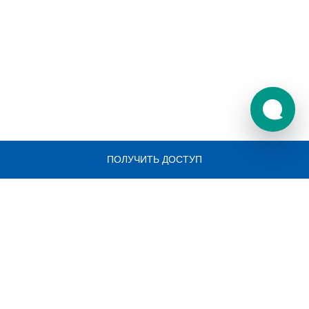
ПОЛУЧИТЬ ДОСТУП
© ООО «Бико»
2005-2026
О компании
Статьи
Аналитика
Услуги
Новости
Отзывы
Пресс-центр
Каталог тендеров
Наши кейсы
Тендеры по тегам
Тендеры по категории
Законодательство
Тендеры компаний
Все тендеры и закупки
Сведения для IT-аккредитации
Тарифы
Карьера в Бико