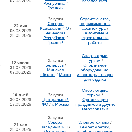
07.08.2026
безопасность
Республика
/
Грозный
Закупки
Строительство,
Северо-
недвижимость и
22 дня
Кавказский ФО
/
архитектура
/
05.03.2026
Чеченская
Ремонтные и
28.08.2026
Республика
/
строительные
Грозный
работы
Спорт, отдых,
Закупки
туризм
/
12 часов
Беларусь
/
Спортивное
е
31.07.2026
Минская
оборудование,
07.08.2026
область
/
Минск
инвентарь, товары
для отдыха
Спорт, отдых,
10 дней
Закупки
туризм
/
30.07.2026
Центральный
Организация
17.08.2026
ФО
/
г. Москва
праздников и других
мероприятий
Закупки
Северо-
Электротехника
/
21 час
западный ФО
/
Ремонт,монтаж,
28.07.2026
Мурманская
профилактические