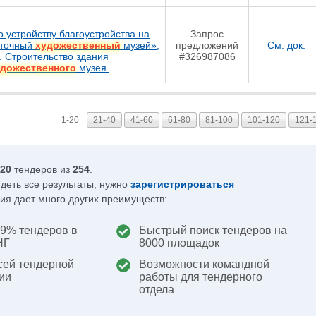
 устройству благоустройства на
Запрос
сточный
художественный
музей»,
предложений
См. док.
. Строительство здания
#326987086
удожественного
музея.
1-20
21-40
41-60
61-80
81-100
101-120
121-
20
тендеров из
254
.
деть все результаты, нужно
зарегистрироваться
ия дает много других преимуществ:
,9% тендеров в
Быстрый поиск тендеров на
НГ
8000 площадок
сей тендерной
Возможности командной
ии
работы для тендерного
отдела