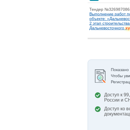
Тендер №326987086
Выполнение работ по
объекте: «Дальнево
2 этап строительства
Дальневосточного
х
Показано
Чтобы уви
Регистрац
Доступ к 99
России и С
Доступ ко в
документац