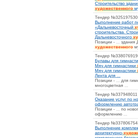
Строительство здани
художественного
му
Тендер №325197530
Выполнение работ п
«Дальневосточный
х
строительства. Стро
Дальневосточного
х
Позиции - ... здания
художественного
му
Тендер №338076919
Булавы для гимнаст
Мяч для гимнастики
Мяч для гимнастики
Лента для ...
Позиции - ... для ги
многоцветная ...
Тендер №337948011
Оказание услуг по 
оформлению автотра
Позиции - ... по нов
оформлению ...
Тендер №337806754
Выполнение комплекс
архитектурно-
худож
комплексного благоу