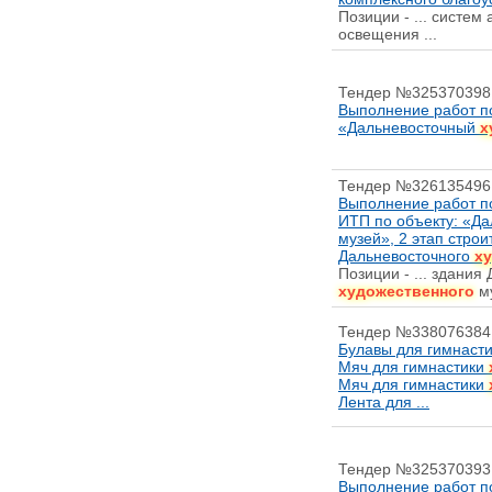
Позиции - ... систем
освещения ...
Тендер №325370398
Выполнение работ п
«Дальневосточный
х
Тендер №326135496
Выполнение работ п
ИТП по объекту: «Д
музей», 2 этап строи
Дальневосточного
х
Позиции - ... здания
художественного
му
Тендер №338076384
Булавы для гимнаст
Мяч для гимнастики
Мяч для гимнастики
Лента для ...
Тендер №325370393
Выполнение работ по