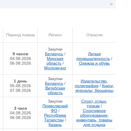
Период показа
Регион
Отрасли
Закупки
9 часов
Беларусь
/
Легкая
04.08.2026
Минская
промышленность
/
06.08.2026
область
/
Одежда и обувь
Молодечно
Закупки
1 день
Издательство,
Беларусь
/
05.08.2026
полиграфия
/
Книги,
Витебская
07.08.2026
журналы, брошюры
область
Закупки
Спорт, отдых,
Приволжский
туризм
/
3 часа
ФО
/
Спортивное
04.08.2026
Республика
оборудование,
06.08.2026
Татарстан
/
инвентарь, товары
Казань
для отдыха