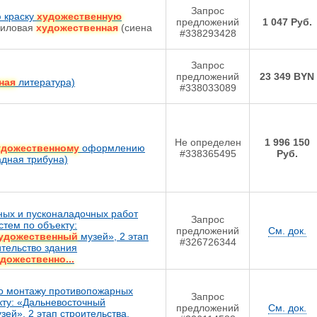
Запрос
ю краску
художественную
предложений
1 047 Руб.
риловая
художественная
(сиена
#338293428
Запрос
предложений
23 349 BYN
ная
литература)
#338033089
Не определен
1 996 150
удожественному
оформлению
#338365495
Руб.
адная трибуна)
ых и пусконаладочных работ
Запрос
тем по объекту:
предложений
См. док.
удожественный
музей», 2 этап
#326726344
ительство здания
дожественно...
о монтажу противопожарных
Запрос
кту: «Дальневосточный
предложений
См. док.
зей», 2 этап строительства.