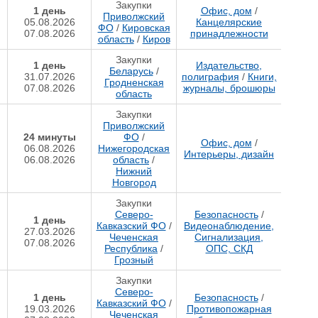
Закупки
1 день
Офис, дом
/
Приволжский
05.08.2026
Канцелярские
ФО
/
Кировская
07.08.2026
принадлежности
область
/
Киров
Закупки
1 день
Издательство,
Беларусь
/
31.07.2026
полиграфия
/
Книги,
Гродненская
07.08.2026
журналы, брошюры
область
Закупки
Приволжский
24 минуты
ФО
/
Офис, дом
/
06.08.2026
Нижегородская
Интерьеры, дизайн
06.08.2026
область
/
Нижний
Новгород
Закупки
Северо-
Безопасность
/
1 день
Кавказский ФО
/
Видеонаблюдение,
27.03.2026
Чеченская
Сигнализация,
07.08.2026
Республика
/
ОПС, СКД
Грозный
Закупки
Северо-
1 день
Безопасность
/
Кавказский ФО
/
19.03.2026
Противопожарная
Чеченская