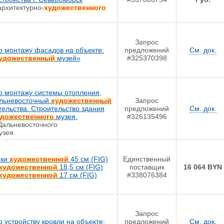
 архитектурно-
художественного
Запрос
о монтажу фасадов на объекте:
предложений
См. док.
удожественный
музей»
#325370398
о монтажу системы отопления,
альневосточный
художественный
Запрос
тельства. Строительство здания
предложений
См. док.
удожественного
музея.
#326135496
 Дальневосточного
зея.
ики
художественной
45 см (FIG)
Единственный
художественной
18,5 см (FIG)
поставщик
16 064 BYN
художественной
17 см (FIG)
#338076384
Запрос
 устройству кровли на объекте:
предложений
См. док.