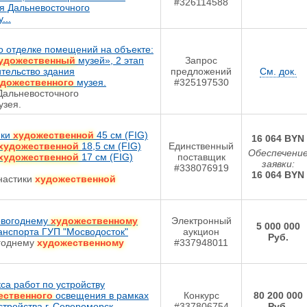
#326114588
я Дальневосточного
...
о отделке помещений на объекте:
удожественный
музей», 2 этап
Запрос
ительство здания
предложений
См. док.
удожественного
музея.
#325197530
 Дальневосточного
зея.
ики
художественной
45 см (FIG)
16 064 BYN
художественной
18,5 см (FIG)
Единственный
Обеспечени
художественной
17 см (FIG)
поставщик
заявки:
#338076919
16 064 BYN
мнастики
художественной
новогоднему
художественному
Электронный
5 000 000
нспорта ГУП "Мосводосток"
аукцион
Руб.
огоднему
художественному
#337948011
а работ по устройству
ественного
освещения в рамках
Конкурс
80 200 000
стройства г. Североморск
#337806754
Руб.