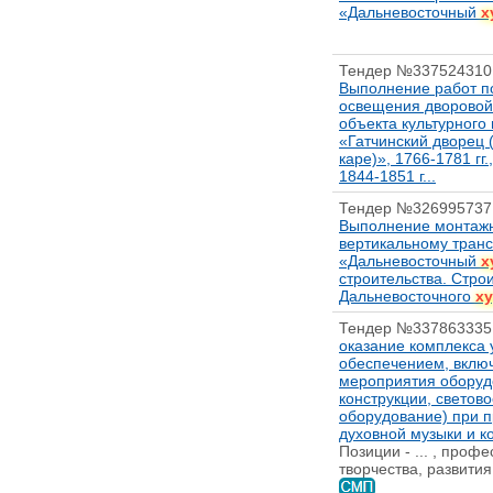
«Дальневосточный
х
Тендер №337524310
Выполнение работ по
освещения дворовой
объекта культурного
«Гатчинский дворец
каре)», 1766-1781 гг.
1844-1851 г...
Тендер №326995737
Выполнение монтажн
вертикальному транс
«Дальневосточный
х
строительства. Стро
Дальневосточного
ху
Тендер №337863335
оказание комплекса 
обеспечением, вклю
мероприятия оборуд
конструкции, светово
оборудование) при п
духовной музыки и ко
Позиции - ... , проф
творчества, развития 