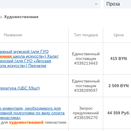
Проза
Художественная
а:
Название
Тип тендера
Цена
ажный мужской (для ГУО
Единственный
енная
школа искусств») Халат
поставщик
415 BYN
енский (для ГУО «Детская
#338213443
ла искусств») Перчатки
Единственный
поставщик
2 509 BYN
ература (ЦБС 59шт)
#338289597
о инвентаря, необходимого для
Запрос
ивной подготовки по виду спорта
предложений
44 359 Руб.
имнастика»
#338186270
ь для
художественной
гимнастики