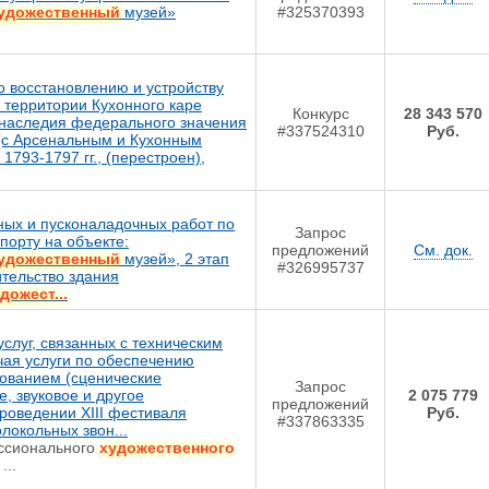
удожественный
музей»
#325370393
 восстановлению и устройству
 территории Кухонного каре
Конкурс
28 343 570
 наследия федерального значения
#337524310
Руб.
 (с Арсенальным и Кухонным
, 1793-1797 гг., (перестроен),
ых и пусконаладочных работ по
Запрос
порту на объекте:
предложений
См. док.
удожественный
музей», 2 этап
#326995737
ительство здания
дожест...
услуг, связанных с техническим
чая услуги по обеспечению
ованием (сценические
Запрос
е, звуковое и другое
2 075 779
предложений
роведении XIII фестиваля
Руб.
#337863335
локольных звон...
ессионального
художественного
...