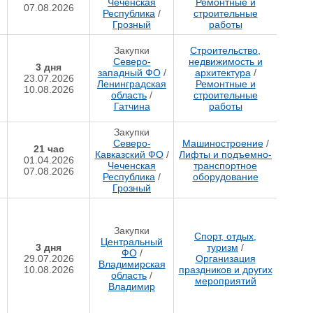
Чеченская
Ремонтные и
07.08.2026
Республика
/
строительные
Грозный
работы
Закупки
Строительство,
Северо-
недвижимость и
3 дня
западный ФО
/
архитектура
/
23.07.2026
Ленинградская
Ремонтные и
10.08.2026
область
/
строительные
Гатчина
работы
Закупки
Северо-
Машиностроение
/
21 час
Кавказский ФО
/
Лифты и подъемно-
01.04.2026
Чеченская
транспортное
07.08.2026
Республика
/
оборудование
Грозный
Закупки
Спорт, отдых,
Центральный
3 дня
туризм
/
ФО
/
29.07.2026
Организация
Владимирская
10.08.2026
праздников и других
область
/
мероприятий
Владимир