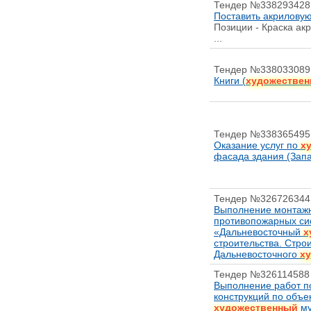
Тендер №338293428
Поставить акрилову
Позиции - Краска ак
...
Тендер №338033089
Книги (
художествен
Тендер №338365495
Оказание услуг по
х
фасада здания (Зап
Тендер №326726344
Выполнение монтажн
противопожарных сис
«Дальневосточный
х
строительства. Стро
Дальневосточного
ху
Тендер №326114588
Выполнение работ п
конструкций по объе
художественный
му