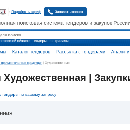
Подобрать тариф
Заказать звонок
полная поисковая система тендеров и закупок Росси
остовской области
,
тендеры по отраслям
емы
Каталог тендеров
Рассылка с тендерами
Аналити
и прочая печатная продукция
|
Художественная
 Художественная | Закупк
 тендеры по вашему запросу
нная