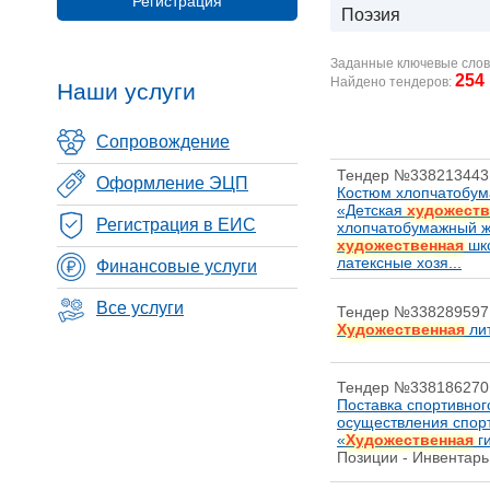
Регистрация
Поэзия
Заданные ключевые слов
254
Найдено тендеров:
Наши услуги
Сопровождение
Тендер №338213443
Оформление ЭЦП
Костюм хлопчатобум
«Детская
художеств
Регистрация в ЕИС
хлопчатобумажный ж
художественная
шко
латексные хозя...
Финансовые услуги
Все услуги
Тендер №338289597
Художественная
лит
Тендер №338186270
Поставка спортивног
осуществления спорт
«
Художественная
г
Позиции - Инвентар