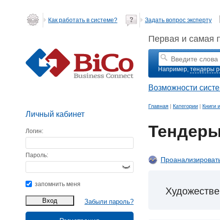
Как работать в системе?
Задать вопрос эксперту
Первая и самая 
Например,
тендеры р
Возможности сист
Главная
|
Категории
|
Книги 
Личный кабинет
Тендеры
Логин:
Пароль:
Проанализировать
запомнить меня
Художестве
Забыли пароль?