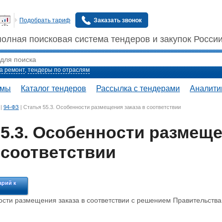
Подобрать тариф
Заказать звонок
полная поисковая система тендеров и закупок Росси
а ремонт
,
тендеры по отраслям
емы
Каталог тендеров
Рассылка с тендерами
Аналити
|
94-ФЗ
|
Статья 55.3. Особенности размещения заказа в соответствии
55.3. Особенности размещ
 соответствии
арий к
ости размещения заказа в соответствии с решением Правительств