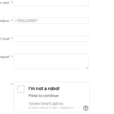
е имя:
лефон:
E-mail:
тарий: