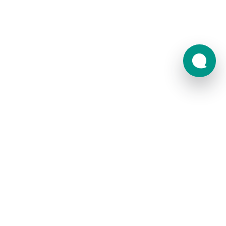
Тарифы
Карта сайта
Карьера в Бико
Договор-оферта
Политика обработки
Присоединяйтесь к нам:
персональных данных