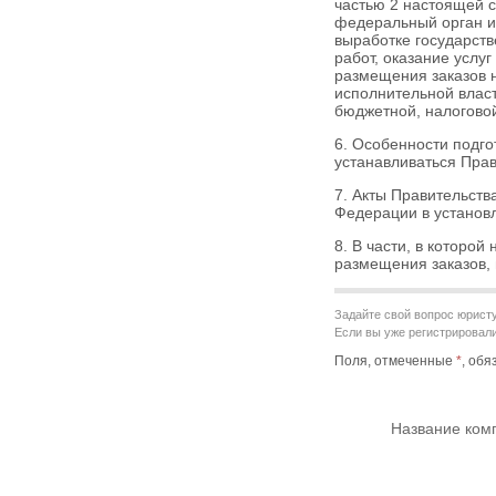
частью 2
настоящей с
федеральный орган и
выработке государст
работ, оказание услу
размещения заказов н
исполнительной влас
бюджетной, налоговой
6. Особенности подго
устанавливаться Пра
7. Акты Правительств
Федерации в установ
8. В части, в которо
размещения заказов,
Задайте свой вопрос юристу
Если вы уже регистрировалис
Поля, отмеченные
*
, об
Название ком