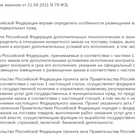
ым
законом
от 21.04.2011 N 79-ФЗ)
сийской Федерации вправе определить особенности размещения кон
федеральных нужд.
для Российской Федерации дополнительных технологических и эко
еделить в отношении конкретного заказа на поставку товара, вып
ния в контракт дополнительных условий его исполнения, в том чис
а Российской Федерации, принимаемые в соответствии с
частями 1
ого заказа или дополнительными условиями исполнения контракта
дмет контракта и срок его исполнения, указание на официальный
азмещено извещение о размещении заказа в соответствии с настоя
тельство Российской Федерации проекта акта Правительства Росс
соответствии с
частью 1
настоящей статьи, осуществляет федерал
 государственной политики и нормативно-правовому регулировани
азание услуг для государственных и муниципальных нужд, по пре
ении заказа в соответствии с настоящей статьей, в том числе о
ениями настоящего Федерального закона. Проект указанного акта
новленном Правительством Российской Федерации порядке с федер
казов на поставки товаров, выполнение работ, оказание услуг дл
ной власти, осуществляющим функции по выработке государственн
оговой, страховой, валютной, банковской деятельности.
ельство Российской Федерации проекта акта Правительства Росси