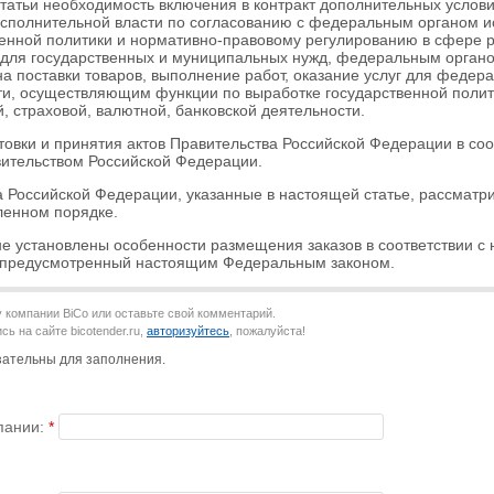
татьи необходимость включения в контракт дополнительных услови
сполнительной власти по согласованию с федеральным органом 
венной политики и нормативно-правовому регулированию в сфере р
г для государственных и муниципальных нужд, федеральным орган
а поставки товаров, выполнение работ, оказание услуг для феде
ти, осуществляющим функции по выработке государственной поли
, страховой, валютной, банковской деятельности.
товки и принятия актов Правительства Российской Федерации в соо
вительством Российской Федерации.
а Российской Федерации, указанные в настоящей статье, рассматр
ленном порядке.
й не установлены особенности размещения заказов в соответствии 
 предусмотренный настоящим Федеральным законом.
 компании BiCo или оставьте свой комментарий.
ь на сайте bicotender.ru,
авторизуйтесь
, пожалуйста!
язательны для заполнения.
пании: