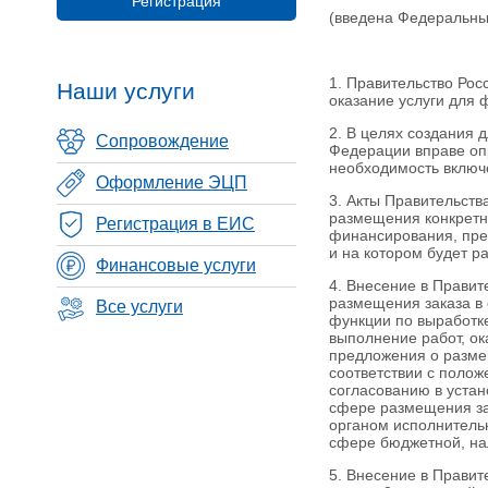
Регистрация
(введена Федеральн
1. Правительство Рос
Наши услуги
оказание услуги для 
2. В целях создания 
Сопровождение
Федерации вправе опр
необходимость включе
Оформление ЭЦП
3. Акты Правительств
размещения конкретн
Регистрация в ЕИС
финансирования, пре
и на котором будет р
Финансовые услуги
4. Внесение в Прави
размещения заказа в 
Все услуги
функции по выработке
выполнение работ, ок
предложения о размещ
соответствии с полож
согласованию в уста
сфере размещения за
органом исполнитель
сфере бюджетной, нал
5. Внесение в Правит